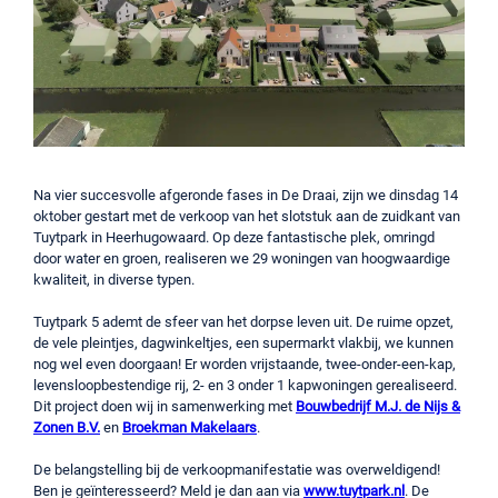
Na vier succesvolle afgeronde fases in De Draai, zijn we dinsdag 14
oktober gestart met de verkoop van het slotstuk aan de zuidkant van
Tuytpark in Heerhugowaard. Op deze fantastische plek, omringd
door water en groen, realiseren we 29 woningen van hoogwaardige
kwaliteit, in diverse typen.
Tuytpark 5 ademt de sfeer van het dorpse leven uit. De ruime opzet,
de vele pleintjes, dagwinkeltjes, een supermarkt vlakbij, we kunnen
nog wel even doorgaan! Er worden vrijstaande, twee-onder-een-kap,
levensloopbestendige rij, 2- en 3 onder 1 kapwoningen gerealiseerd.
Dit project doen wij in samenwerking met
Bouwbedrijf M.J. de Nijs &
Zonen B.V.
en
Broekman Makelaars
.
De belangstelling bij de verkoopmanifestatie was overweldigend!
Ben je geïnteresseerd? Meld je dan aan via
www.tuytpark.nl
. De