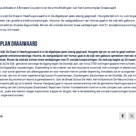
publicatie in Alkmaars Courant over de ontwikkelingen van het Centrumplan Draaiwaard.
wijk De Draai in Heerhugowaard is in de afgelopen jaren stevig gegroeid. Hoogste tijd om nu ook te g
iseren van goede winkelvoorzieningen. Hoorne, de vastgoedpoot van Vomar, gaat in de wijk een gebouw
rmarkt en diverse dagwinkels. Boven de winkels komen twee verdiepingen met 31 sociale koopwoning
nt op 24 maart.
plan Draaiwaard
jk De Draai in Heerhugowaard is in de afgelopen jaren stevig gegroeid. Hoogste tijd om un ook te gaan werken
n goede winkelvoorzieninge. Hoorne, de vastgoedpoot van Vomar, gaat in de wijk een gebouw optrekken met een 
nkels. Boven de winkels komen twee verdiepingen met 31 sociale koopwoningen. De verkoop begint op 24 maart
jk bij De Dijk’ genoemd vanwege de ligging tegen de Oostdijk aan, zijn circa 2700 woningen gepland met scholen,
atschappelijke voorzieningen. Doelstelling is het creëren van een duurzame woonwijk met woningen in allerlei so
n, voor zowel gezinnen als alleengaanden en voor mensen met en zonder beperking. Inmiddels zijn er al ongevee
de wijk, die min of meer ingeklemd ligt tussen Krusemanlaan, Oosttangent, Beukenlaan en de Oostdijk. De wijk kri
aarvan Buurtcentrum Noord al gerealiseerd is. Ook de Brede School De Helix, het kindcentrum De Nieuwe Draai 
et-sportcafé zijn al in bedrijf. Hoorne Vastgoed gaat in nauwe samenwerking met de gemeente Heerhugowaard n
keling van het Centrumplan Draaiwaard. Naast een Vomar Voordeelmarkt komt er in het complex ook ruimte voor
uik’, zoals een bakker, slager, kaaswinkel, kapper en drogist. Het is de bedoeling dat sociale koopwoningen bove
 uitgevoerd worden.
ws