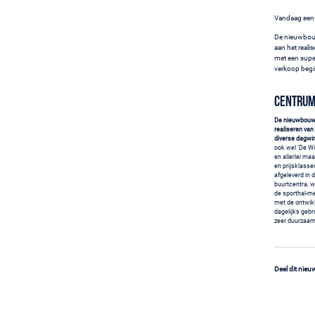
Vandaag een 
De nieuwbouw
aan het real
met een supe
verkoop begi
Centrum
De nieuwbouwwi
realiseren va
diverse dagwi
ook wel ’De Wi
en allerlei ma
en prijsklasse
afgeleverd in 
buurtcentra, w
de sporthal-m
met de ontwik
dagelijks gebr
zeer duurzaam
Deel dit nieu