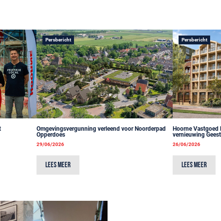
Persbericht
Persbericht
t
Omgevingsvergunning verleend voor Noorderpad
Hoorne Vastgoed bl
Opperdoes
vernieuwing Gees
29/06/2026
26/06/2026
Lees meer
Lees meer