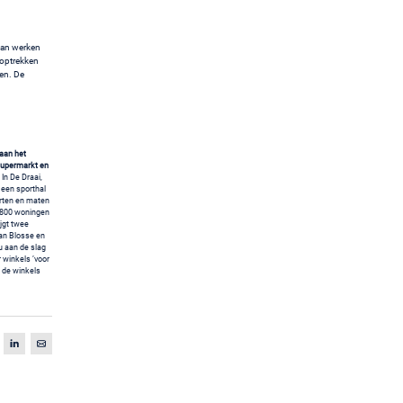
aan werken
 optrekken
en. De
 aan het
supermarkt en
. In De Draai,
 een sporthal
orten en maten
r 800 woningen
jgt twee
van Blosse en
u aan de slag
 winkels ’voor
n de winkels