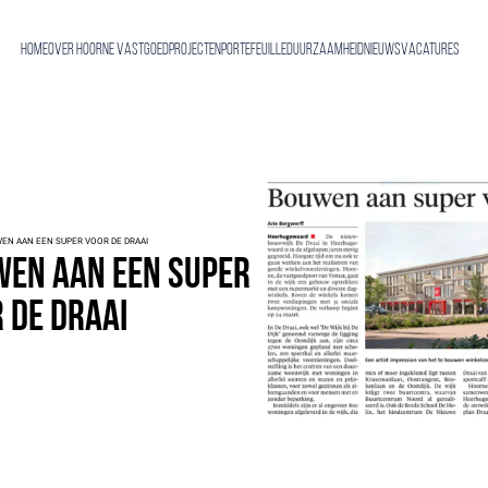
Home
Over Hoorne Vastgoed
Projecten
Portefeuille
Duurzaamheid
Nieuws
Vacatures
EN AAN EEN SUPER VOOR DE DRAAI
en aan een super
 De Draai