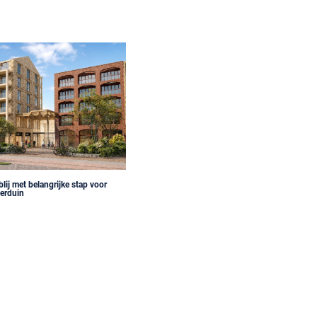
ij met belangrijke stap voor
terduin