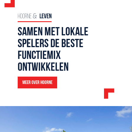
Hoorne &
Leven
Hoorne &
Werken
Hoorne &
Wonen
Samen met lokale
spelers de beste
functiemix
ontwikkelen
Haarlem, New Harlem
Bekijk ons pand
Meer over Hoorne