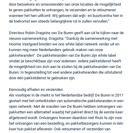
door bezoekers en omwonenden van onze locaties de mogelijkheid
te geven pakketten te ontvangen, te verzenden en te retourneren
wanneer het hen uitkomt. Wij geloven dat wijk- en buurtcentra hier in
de toekomst een steeds belangrijkere rol in zullen vervullen.”
Directeur Robin Dragstra van De Buren geeft aan uit te kijken naar de
nieuwe samenwerking. Dragstra: “Dankzij de samenwerking met
Hoorne Vastgoed breiden we ons white label netwerk verder uit en
kunnen nog meer Nederlanders gebruik maken van onze
pakketwanden”. De pakketwanden van De Buren zijn white label
omdat ze beschikbaar zijn voor iedereen. Iedere pakketdienst heeft
de mogelijkheid om zich aan te sluiten bij de pakketwanden van De
Buren. In tegenstelling tot veel andere pakketwanden die uitsluitend
door één pakketdienst te gebruiken zijn.
Eenvoudig afhalen en verzenden
Als voorloper in de markt is het Nederlandse bedrijf De Buren in 2011
gestart met het ontwikkelen van automatische pakketwanden in een
open netwerk. Met de wanden van De Buren hebben ontvangers van
pakketten een alternatief waarbij het pakket direct bij de eerste keer
afgeleverd wordt. Ontvangers hoeven daardoor niet thuis te zijn voor
het ontvangen van een bestelling, en pakketbezorgers kunnen in één
keer hun pakket afleveren. Ook retourneren of verzenden van