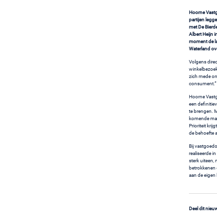
Hoorne Vastgo
partijen leg
met De Bierder
Albert Heijn 
moment de la
Waterland ove
Volgens dire
winkelbezoek
zich mede on
consument.” D
Hoorne Vastg
een definitie
te brengen. 
komende maan
Prioriteit kr
de behoefte 
Bij vastgoed
realiseerde i
sterk uiteen
betrokkenen 
aan de eigen 
Deel dit nieu