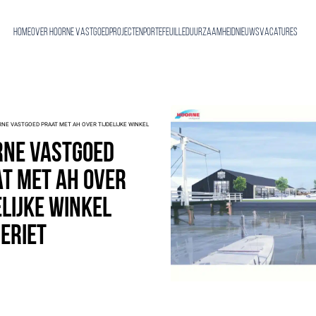
Home
Over Hoorne Vastgoed
Projecten
Portefeuille
Duurzaamheid
Nieuws
Vacatures
NE VASTGOED PRAAT MET AH OVER TIJDELIJKE WINKEL
rne Vastgoed
t met AH over
elijke winkel
eriet