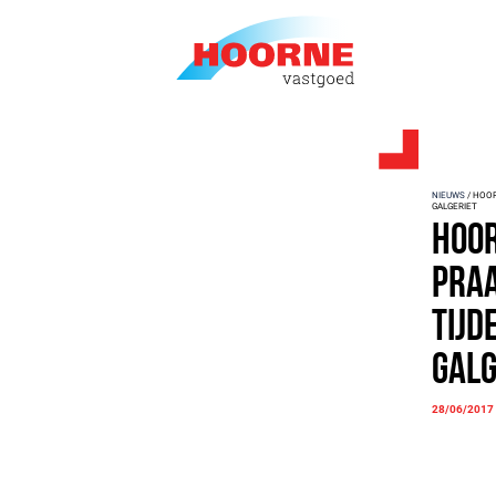
NIEUWS
/ HOOR
GALGERIET
Hoo
praa
tijd
Galg
28/06/2017