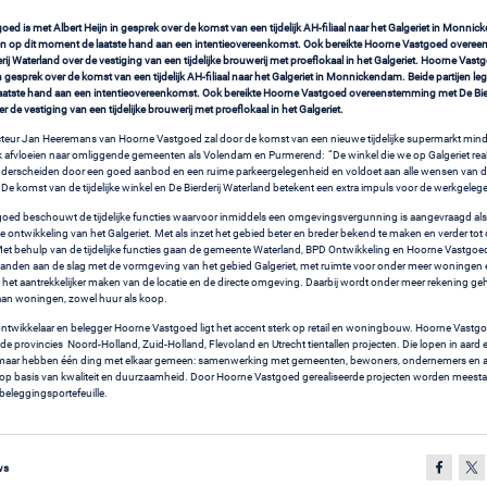
ed is met Albert Heijn in gesprek over de komst van een tijdelijk AH-filiaal naar het Galgeriet in Monni
gen op dit moment de laatste hand aan een intentieovereenkomst. Ook bereikte Hoorne Vastgoed overe
ij Waterland over de vestiging van een tijdelijke brouwerij met proeflokaal in het Galgeriet.
Hoorne Vastg
in gesprek over de komst van een tijdelijk AH-filiaal naar het Galgeriet in Monnickendam. Beide partijen le
atste hand aan een intentieovereenkomst. Ook bereikte Hoorne Vastgoed overeenstemming met De Bier
r de vestiging van een tijdelijke brouwerij met proeflokaal in het Galgeriet.
cteur Jan Heeremans van Hoorne Vastgoed zal door de komst van een nieuwe tijdelijke supermarkt mind
 afvloeien naar omliggende gemeenten als Volendam en Purmerend: “De winkel die we op Galgeriet real
derscheiden door een goed aanbod en een ruime parkeergelegenheid en voldoet aan alle wensen van 
e komst van de tijdelijke winkel en De Bierderij Waterland betekent een extra impuls voor de werkgeleg
oed beschouwt de tijdelijke functies waarvoor inmiddels een omgevingsvergunning is aangevraagd als
ve ontwikkeling van het Galgeriet. Met als inzet het gebied beter en breder bekend te maken en verder tot
Met behulp van de tijdelijke functies gaan de gemeente Waterland, BPD Ontwikkeling en Hoorne Vastgoe
den aan de slag met de vormgeving van het gebied Galgeriet, met ruimte voor onder meer woningen e
ijgt het aantrekkelijker maken van de locatie en de directe omgeving. Daarbij wordt onder meer rekening 
aan woningen, zowel huur als koop.
ontwikkelaar en belegger Hoorne Vastgoed ligt het accent sterk op retail en woningbouw. Hoorne Vastg
n de provincies Noord-Holland, Zuid-Holland, Flevoland en Utrecht tientallen projecten. Die lopen in aar
, maar hebben één ding met elkaar gemeen: samenwerking met gemeenten, bewoners, ondernemers en a
op basis van kwaliteit en duurzaamheid. Door Hoorne Vastgoed gerealiseerde projecten worden meest
beleggingsportefeuille.
ws