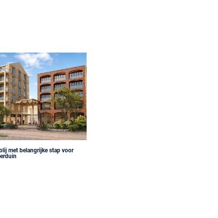
ij met belangrijke stap voor
terduin