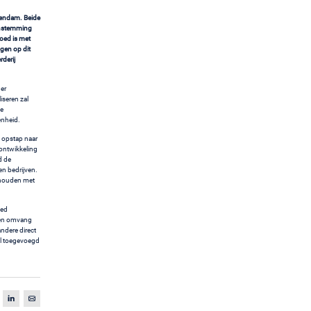
ckendam. Beide
enstemming
oed is met
ggen op dit
derij
er
iseren zal
de
enheid.
 opstap naar
 ontwikkeling
d de
n bedrijven.
gehouden met
oed
d en omvang
ndere direct
al toegevoegd