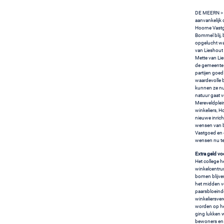
DE MEERN > He
aanvankelijk
Hoorne Vastg
Bommel blij, 
opgelucht wa
van Lieshout
Mette van Lie
de gemeente e
partijen goed
waardevolle b
kunnen ze nu
natuur gaat 
Mereveldplei
winkeliers, 
nieuwe inric
wensen van be
Vastgoed en e
wensen nu ter
Extra geld v
Het college h
winkelcentru
bomen blijven
het midden ve
paarsbloeinde
winkeliersvere
worden op het
ging lukken 
bewoners en w