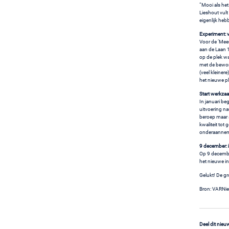
“Mooi als het
Lieshout vult
eigenlijk hebb
Experiment: 
Voor de ‘Mee
aan de Laan 
op de plek wa
met de bewone
(veel kleiner
het nieuwe p
Start werkza
In januari b
uitvoering na
beroep maar 
kwaliteit tot 
onderaanneme
9 december:
Op 9 decembe
het nieuwe in
Gelukt! De gr
Bron: VARNi
Deel dit nieu