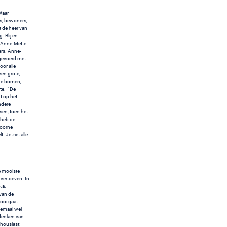
Waar
rs, bewoners,
 de heer van
 Blij en
 Anne-Mette
ers. Anne-
 gevoerd met
or alle
ven grote,
 de bomen,
te. “De
t op het
ndere
en, toen het
 heb de
Hoorne
. Je ziet alle
e mooiste
 vertoeven. In
.a.
 van de
mooi gaat
lemaal wel
edenken van
thousiast: