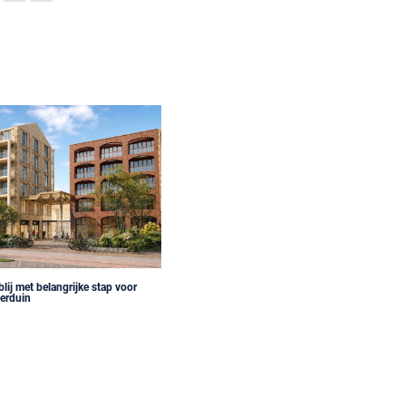
ij met belangrijke stap voor
terduin