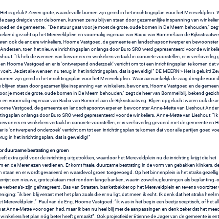
t is gelukt! Zeven grote, waardevolle bomen zijn gered in het inrichtingsplan voor het Mereveldplein. 
 de zaag dreigde voor de bomen, kunnen ze nu blijven staan door gezamenlijke inspanning van winkelie
oed en de gemeente. “De natuur gaat voor, je moet de grote, oude bomen in De Meern behouden,” zegt
bekend gezicht op het Mereveldplein en voormalig eigenaar van Radio van Bommel aan de Rijksstraatweg.
ren ook de andere winkeliers, Hoorne Vastgoed, de gemeente en landschapsontwerper en bewoonster
 Andersen, toen het nieuwe inrichtingsplan onlangs door Buro SRO werd gepresenteerd voor de winkeli
shout: “Ik heb de wensen van bewoners en winkeliers vertaald in concrete voorstellen, er is veel overleg
n Hoorne Vastgoed en er is ‘ontwerpend onderzoek’ verricht om tot een inrichtingsplan te komen dat vo
 voelt. Je ziet alle wensen nu terug in het inrichtingsplan, dat is geweldig!” DE MEERN > Het is gelukt! Ze
omen zijn gered in het inrichtingsplan voor het Mereveldplein. Waar aanvankelijk de zaag dreigde voor
 blijven staan door gezamenlijke inspanning van winkeliers, bewoners, Hoorne Vastgoed en de gemeen
voor, je moet de grote, oude bomen in De Meern behouden,” zegt de heer van Bommel blij, bekend gezich
n en voormalig eigenaar van Radio van Bommel aan de Rijksstraatweg. Blij en opgelucht waren ook de a
Hoorne Vastgoed, de gemeente en landschapsontwerper en bewoonster Anne-Mette van Lieshout Anders
htingsplan onlangs door Buro SRO werd gepresenteerd voor de winkeliers. Anne-Mette van Lieshout: “Ik
woners en winkeliers vertaald in concrete voorstellen, er is veel overleg gevoerd met de gemeente en 
r is ‘ontwerpend onderzoek’ verricht om tot een inrichtingsplan te komen dat voor alle partijen goed voelt
ug in het inrichtingsplan, dat is geweldig!”
oor duurzame bestrating en groen
eeft extra geld voor de inrichting uitgetrokken, waardoor het Mereveldplein nu de inrichting krijgt die het
m en de Merenezen verdienen. Er komt fraaie, duurzame bestrating in de vorm van gebakken klinkers, d
 staan en er wordt gevarieerd en waardevol groen toegevoegd. Op het binnenplein is het straks gezellig
rrijst een nieuwe, grote plataan met rondom lange banken, waarin zowel rugleuningen als beplanting -o
 verbena’s- zijn geïntegreerd. Bas van Straaten, banketbakker op het Mereveldplein en tevens voorzitter
niging: “ik ben blij verrast met het plan zoals die er nu ligt, dat meen ik echt. Ik denk dat het straks heel 
 Mereveldplein.” Paul van de Eng, Hoorne Vastgoed: “ik was in het begin een beetje sceptisch, of het al
wat Anne-Mette voor ogen had, maar ik ben nu heel blij met de aanpassingen en denk zeker dat het me
inkeliers het plan nóg beter heeft gemaakt”. Ook projectleider Etienne de Jager van de gemeente is en