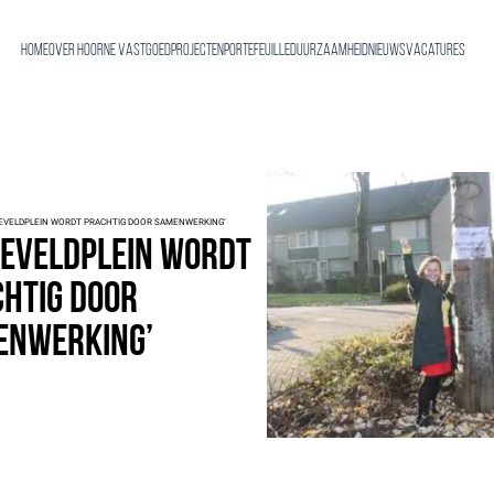
Home
Over Hoorne Vastgoed
Projecten
Portefeuille
Duurzaamheid
Nieuws
Vacatures
EVELDPLEIN WORDT PRACHTIG DOOR SAMENWERKING’
eveldplein wordt
htig door
enwerking’