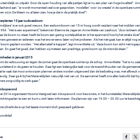
 uiteindelijk zo uitpakt. Door de open houding van alle partijen ligt er nu een plan van hoge kwaliteit”. A
 lachend aan: “er wordt momenteel veel over gesproken, ‘modellen’ voor ‘co-creatie’ in de openbare ruim
en wij in De Meern nu al laten zien, hoe je dat in de praktijk doet”!
verplanten 15 jaar oude esdoorn
rndijkers’ is er ook goed nieuws. Een esdoornboom van 15 m hoog wordt verplant naar het midden van
1954. “Het is een experiment,” bekennen Etienne de Jager en Anne-Mette van Lieshout, “door extreem s
ar de boom nu staat, heeft de boom een gering wortelpakket en is het spannend hoe hij het straks doet”.
rs geweest en iedereen was het erover eens: laten wij het proberen. Als het niet gaat, kan er altijd nog
e) boom geplant worden. “Het alternatief is kappen”, legt Anne-Mette uit, “deze boom kon écht niet ingep
lan. En gaat het goed, dan hebben wij meteen een prachtige, grote boom op de rotonde staan.”
amheden in januari 2015
egint de verbouwing en tegen de zomer gaat de openbare ruimte op de schop. Anne-Mette: “het is nu za
uwlettend in de gaten te houden. Daar ligt een belangrijke taak voor de toezichthouder van de gemeente. 
al te vaak dat mooi ontworpen plannen anders worden uitgevoerd dan de bedoeling was, met afbreuk v
gevolg. Daar ga ik bij het Mereveldplein natuurlijk niet van uit. De aannemer heeft ons allen beloofd dat hij 
rs zorgvuldig te werk gaan.”
 inloopavond
r 2014 organiseert Hoorne Vastgoed een inloopavond voor bewoners, in het kunstatelier, Mereveldplein
richtingsplan te zien en kunt u zich laten informeren. De plannen zijn van 19.00 – 20.30 uur te bezichti
ote zilverlinde is op het laaste moment tóch gespaard gebleven
euwsblad
ws