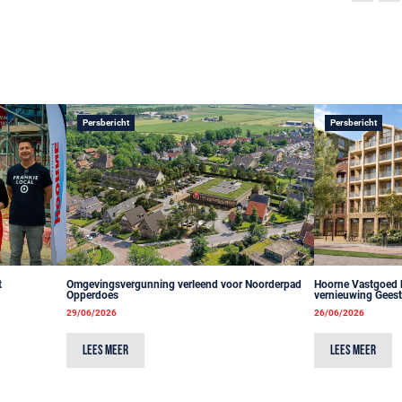
Persbericht
Persbericht
t
Omgevingsvergunning verleend voor Noorderpad
Hoorne Vastgoed bl
Opperdoes
vernieuwing Gees
29/06/2026
26/06/2026
Lees meer
Lees meer