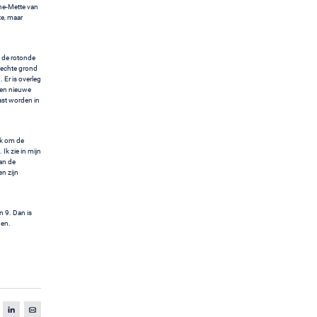
nne-Mette van
te, maar
 de rotonde
lechte grond
 Er is overleg
 een nieuwe
ast worden in
ak om de
Ik zie in mijn
an de
en zijn
 9. Dan is
gen.