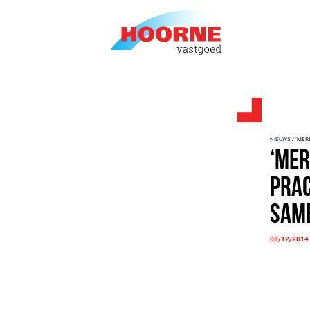
NIEUWS
/ ‘MER
‘Mer
prac
sam
08/12/2014