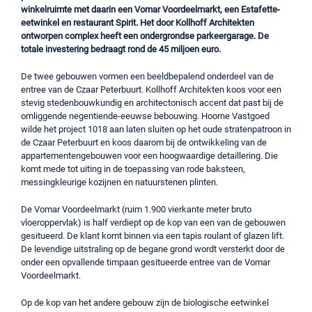
winkelruimte met daarin een Vomar Voordeelmarkt, een Estafette-
eetwinkel en restaurant Spirit. Het door Kollhoff Architekten
ontworpen complex heeft een ondergrondse parkeergarage. De
totale investering bedraagt rond de 45 miljoen euro.
De twee gebouwen vormen een beeldbepalend onderdeel van de
entree van de Czaar Peterbuurt. Kollhoff Architekten koos voor een
stevig stedenbouwkundig en architectonisch accent dat past bij de
omliggende negentiende-eeuwse bebouwing. Hoorne Vastgoed
wilde het project 1018 aan laten sluiten op het oude stratenpatroon in
de Czaar Peterbuurt en koos daarom bij de ontwikkeling van de
appartementengebouwen voor een hoogwaardige detaillering. Die
komt mede tot uiting in de toepassing van rode baksteen,
messingkleurige kozijnen en natuurstenen plinten.
De Vomar Voordeelmarkt (ruim 1.900 vierkante meter bruto
vloeroppervlak) is half verdiept op de kop van een van de gebouwen
gesitueerd. De klant komt binnen via een tapis roulant of glazen lift.
De levendige uitstraling op de begane grond wordt versterkt door de
onder een opvallende timpaan gesitueerde entree van de Vomar
Voordeelmarkt.
Op de kop van het andere gebouw zijn de biologische eetwinkel