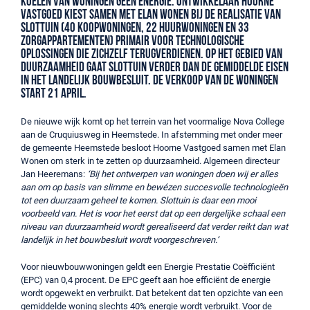
koelen van woningen géén energie. Ontwikkelaar Hoorne
Vastgoed kiest samen met Elan Wonen bij de realisatie van
Slottuin (40 koopwoningen, 22 huurwoningen en 33
zorgappartementen) primair voor technologische
oplossingen die zichzelf terugverdienen. Op het gebied van
duurzaamheid gaat Slottuin verder dan de gemiddelde eisen
in het landelijk bouwbesluit. De verkoop van de woningen
start 21 april.
De nieuwe wijk komt op het terrein van het voormalige Nova College
aan de Cruquiusweg in Heemstede. In afstemming met onder meer
de gemeente Heemstede besloot Hoorne Vastgoed samen met Elan
Wonen om sterk in te zetten op duurzaamheid. Algemeen directeur
Jan Heeremans:
‘Bij het ontwerpen van woningen doen wij er alles
aan om op basis van slimme en bewézen succesvolle technologieën
tot een duurzaam geheel te komen. Slottuin is daar een mooi
voorbeeld van. Het is voor het eerst dat op een dergelijke schaal een
niveau van duurzaamheid wordt gerealiseerd dat verder reikt dan wat
landelijk in het bouwbesluit wordt voorgeschreven.’
Voor nieuwbouwwoningen geldt een Energie Prestatie Coëfficiënt
(EPC) van 0,4 procent. De EPC geeft aan hoe efficiënt de energie
wordt opgewekt en verbruikt. Dat betekent dat ten opzichte van een
gemiddelde woning slechts 40% energie wordt verbruikt. Voor de