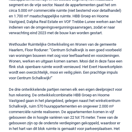
segment en de vrije sector. Naast de appartementen gaat het om
circa 5.000 m² commerciële ruimte (niet bestemd voor detailhandel)
en 1.700 m² maatschappelijke ruimte. HBB Groep en Hoorne
Vastgoed, Dalpha Real Estate en VOF Trebbe-Lunee werken aan het
indienen van de omgevingsvergunningsaanvragen, zodat er naar
verwachting eind 2023 met de bouw kan worden gestart.
Wethouder Ruimtelijke Ontwikkeling en Wonen van de gemeente
Haarlem, Floor Roduner: “Centrum Schalkwijk is een goed voorbeeld
van woningen bouwen met oog voor leefbaarheid en voorzieningen.
Wonen, werken en uitgaan komen samen. Mooi dat in deze fase een
flink stuk openbare ruimte wordt vernieuwd. Het Evert Haverkortplein
wordt een overzichtelijk, mooi en veilig plein. Een prachtige impuls
voor Centrum Schalkwijk!”
De drie ontwikkelende partijen nemen elk een eigen deelproject voor
hun rekening. De ontwikkelcombinatie HBB Groep en Hoorne
Vastgoed gaan in het plangebied, gelegen naast het winkelcentrum
Schalkwijk, ruim 570 huurappartementen en ongeveer 2.000 m²
commerciële ruimte realiseren. De appartementen komen in vijf
gebouwen die in hoogte variëren van 22 tot 75 meter. Twee van de
gebouwen zijn op de onderste verdiepingen gekoppeld, waardoor er
in het hart van dit blok ruimte is gemaakt voor parkeerplaatsen. Het