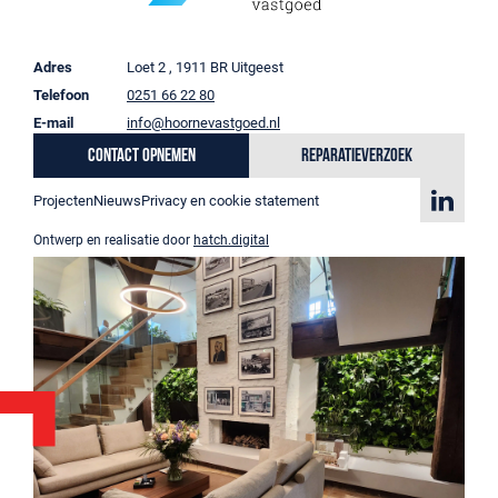
Adres
Loet 2 , 1911 BR Uitgeest
Telefoon
0251 66 22 80
E-mail
info@hoornevastgoed.nl
Contact opnemen
Reparatieverzoek
Projecten
Nieuws
Privacy en cookie statement
Ontwerp en realisatie door
hatch.digital