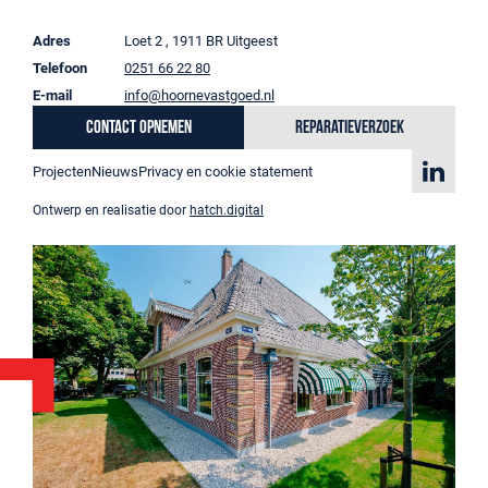
Adres
Loet 2 , 1911 BR Uitgeest
Telefoon
0251 66 22 80
E-mail
info@hoornevastgoed.nl
Contact opnemen
Reparatieverzoek
Projecten
Nieuws
Privacy en cookie statement
Ontwerp en realisatie door
hatch.digital